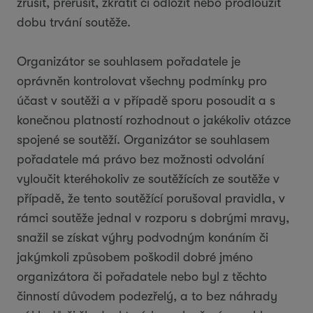
zrušit, přerušit, zkrátit či odložit nebo prodloužit
dobu trvání soutěže.
Organizátor se souhlasem pořadatele je
oprávněn kontrolovat všechny podmínky pro
účast v soutěži a v případě sporu posoudit a s
konečnou platností rozhodnout o jakékoliv otázce
spojené se soutěží. Organizátor se souhlasem
pořadatele má právo bez možnosti odvolání
vyloučit kteréhokoliv ze soutěžících ze soutěže v
případě, že tento soutěžící porušoval pravidla, v
rámci soutěže jednal v rozporu s dobrými mravy,
snažil se získat výhry podvodným konáním či
jakýmkoli způsobem poškodil dobré jméno
organizátora či pořadatele nebo byl z těchto
činností důvodem podezřelý, a to bez náhrady