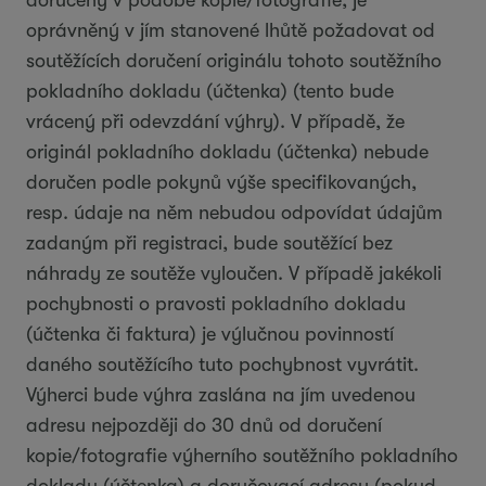
doručený v podobě kopie/fotografie, je
oprávněný v jím stanovené lhůtě požadovat od
soutěžících doručení originálu tohoto soutěžního
pokladního dokladu (účtenka) (tento bude
vrácený při odevzdání výhry). V případě, že
originál pokladního dokladu (účtenka) nebude
doručen podle pokynů výše specifikovaných,
resp. údaje na něm nebudou odpovídat údajům
zadaným při registraci, bude soutěžící bez
náhrady ze soutěže vyloučen. V případě jakékoli
pochybnosti o pravosti pokladního dokladu
(účtenka či faktura) je výlučnou povinností
daného soutěžícího tuto pochybnost vyvrátit.
Výherci bude výhra zaslána na jím uvedenou
adresu nejpozději do 30 dnů od doručení
kopie/fotografie výherního soutěžního pokladního