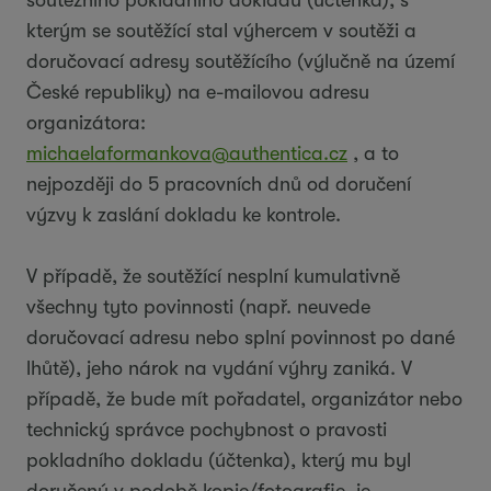
soutěžního pokladního dokladu (účtenka), s
kterým se soutěžící stal výhercem v soutěži a
doručovací adresy soutěžícího (výlučně na území
České republiky) na e-mailovou adresu
organizátora:
michaelaformankova@authentica.cz
, a to
nejpozději do 5 pracovních dnů od doručení
výzvy k zaslání dokladu ke kontrole.
V případě, že soutěžící nesplní kumulativně
všechny tyto povinnosti (např. neuvede
doručovací adresu nebo splní povinnost po dané
lhůtě), jeho nárok na vydání výhry zaniká. V
případě, že bude mít pořadatel, organizátor nebo
technický správce pochybnost o pravosti
pokladního dokladu (účtenka), který mu byl