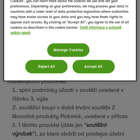
nesplní podmínky účasti v soutěži v souladu s
Cookies”, you can learn more about the cookies we use and set your
preferences. Depending on your preferences, we may process your data in
příslušnými ustanoveními těchto pravidel. V
countries with a lower level of data protection legislation where authorities
may have easier access to your data and you may have fewer rights to
případě, že se některá z těchto výše uvedených
oppose such access. By clicking on “Accept All”, you agree to the use of all
vyloučených osob stane výhercem v soutěži,
cookies as described in this cookie banner.
Další informace o ochraně
vašich údajů
ztrácí nárok na výhru a výhra nebude vyloučené
osobě odevzdána.
Manage Cookies
4. Pravidla soutěže
Reject All
Accept All
Soutěžící se platně zúčastní soutěže po splnění
následujících podmínek:
splní podmínky účasti v soutěži uvedené v
článku 3. výše
soutěžící koupí v době trvání soutěže 2
libovolné produkty Pickwick, uvedené v příloze
č. 1 těchto pravidel (dále jen "
soutěžní
výrobek
"), za které obdrží od prodejce účetní