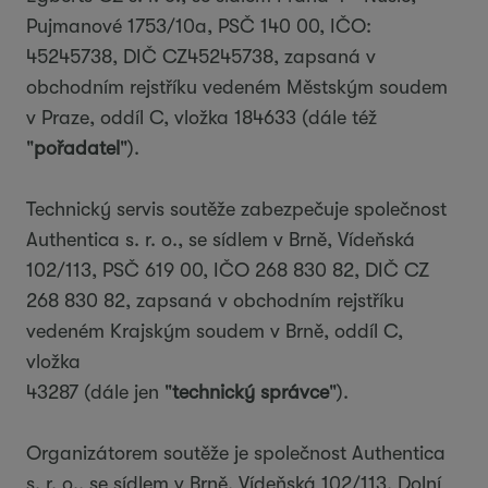
Pujmanové 1753/10a, PSČ 140 00, IČO:
45245738, DIČ CZ45245738, zapsaná v
obchodním rejstříku vedeném Městským soudem
v Praze, oddíl C, vložka 184633 (dále též
"
pořadatel
").
Technický servis soutěže zabezpečuje společnost
Authentica s. r. o., se sídlem v Brně, Vídeňská
102/113, PSČ 619 00, IČO 268 830 82, DIČ CZ
268 830 82, zapsaná v obchodním rejstříku
vedeném Krajským soudem v Brně, oddíl C,
vložka
43287 (dále jen "
technický správce
").
Organizátorem soutěže je společnost Authentica
s. r. o., se sídlem v Brně, Vídeňská 102/113, Dolní